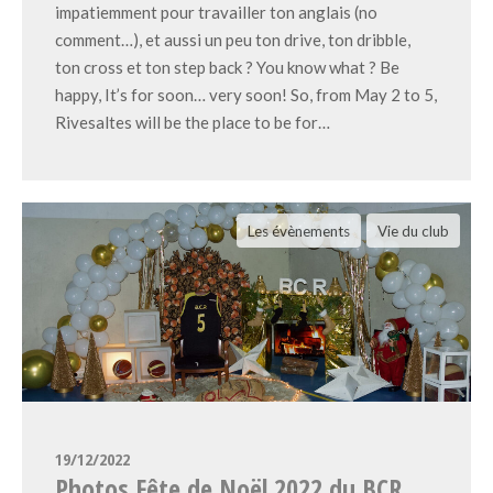
impatiemment pour travailler ton anglais (no
comment…), et aussi un peu ton drive, ton dribble,
ton cross et ton step back ? You know what ? Be
happy, It’s for soon… very soon! So, from May 2 to 5,
Rivesaltes will be the place to be for…
Les évènements
Vie du club
19/12/2022
Photos Fête de Noël 2022 du BCR