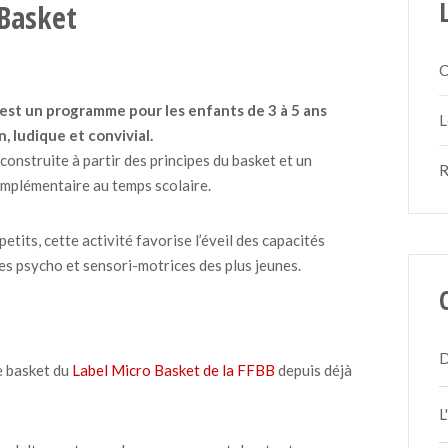
 Basket
C
est un programme pour les enfants de 3 à 5 ans
L
n
,
ludique
et
convivial
.
 construite à partir des principes du basket et un
R
mplémentaire au temps scolaire.
etits, cette activité favorise l’éveil des capacités
s psycho et sensori-motrices des plus jeunes.
D
e basket du
Label Micro Basket de la FFBB
depuis déjà
L