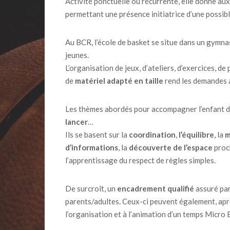
Activité ponctuelle ou récurrente, elle donne aux
permettant une présence initiatrice d’une possibl
Au BCR, l’école de basket se situe dans un gymnas
jeunes.
L’organisation de jeux, d’ateliers, d’exercices, de
de
matériel adapté en taille
rend les demandes a
Les thèmes abordés pour accompagner l’enfant d
lancer
…
Ils se basent sur la
coordination
,
l’équilibre
, la
m
d’informations
, la
découverte de l’espace
proch
l’apprentissage du respect de règles simples.
De surcroît, un
encadrement qualifié
assuré par
parents/adultes. Ceux-ci peuvent également, après
l’organisation et à l’animation d’un temps Micro 