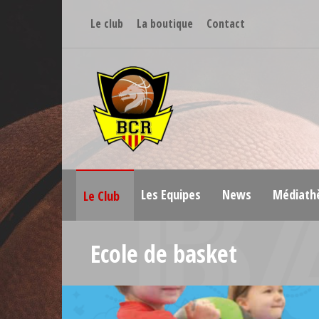
Le club
La boutique
Contact
Les Equipes
News
Médiath
Le Club
Ecole de basket