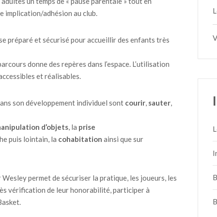
 adultes un temps de « pause parentale » tout en
L
e implication/adhésion au club.
V
e préparé et sécurisé pour accueillir des enfants très
 parcours donne des repères dans l’espace. L’utilisation
ccessibles et réalisables.
ans son développement individuel sont
courir
,
sauter
,
anipulation d’objets
, la
prise
L
e puis lointain, la
cohabitation
ainsi que sur
I
B
 Wesley permet de sécuriser la pratique, les joueurs, les
 vérification de leur honorabilité, participer à
B
Basket.