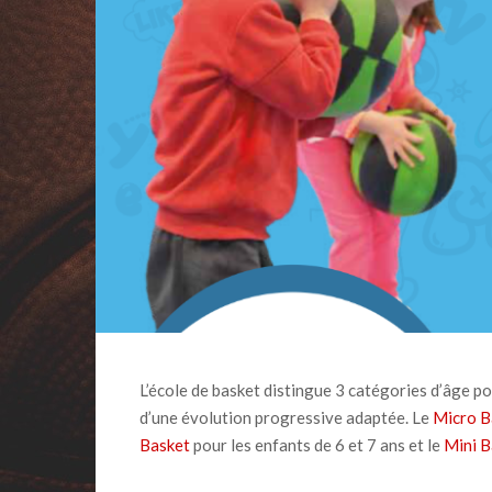
L’école de basket distingue 3 catégories d’âge p
d’une évolution progressive adaptée. Le
Micro B
Basket
pour les enfants de 6 et 7 ans et le
Mini B