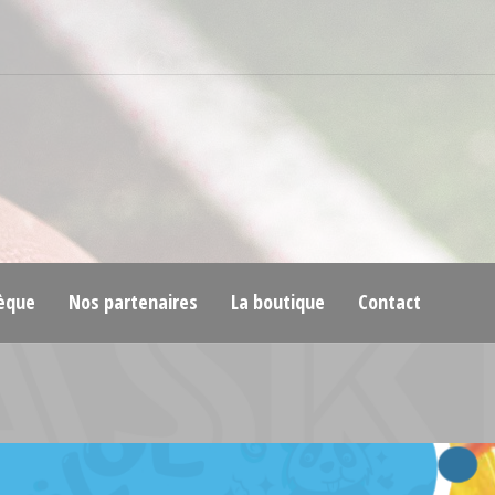
èque
Nos partenaires
La boutique
Contact