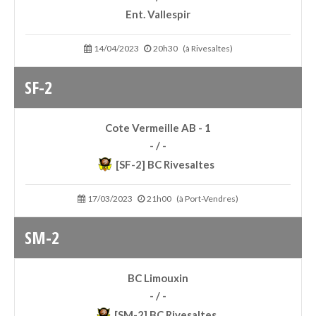
Ent. Vallespir
14/04/2023
20h30
(à Rivesaltes)
SF-2
Cote Vermeille AB - 1
- / -
[SF-2] BC Rivesaltes
17/03/2023
21h00
(à Port-Vendres)
SM-2
BC Limouxin
- / -
[SM-2] BC Rivesaltes