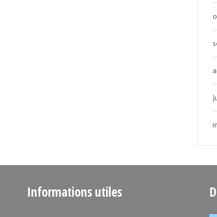
o
s
a
j
m
Informations utiles
D