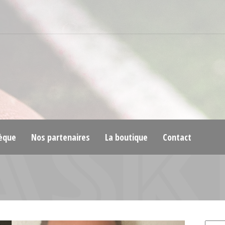
èque
Nos partenaires
La boutique
Contact