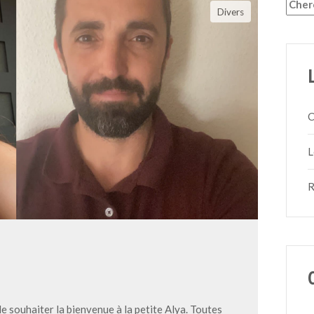
Reche
Divers
C
L
R
e souhaiter la bienvenue à la petite Alya. Toutes