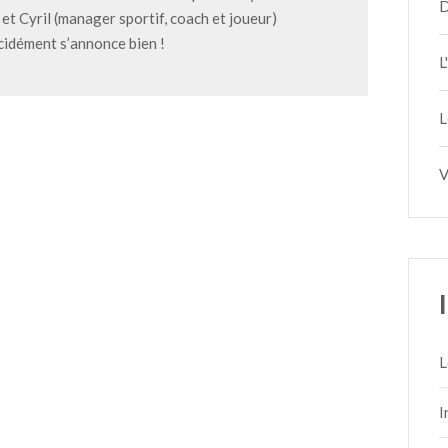
D
 et Cyril (manager sportif, coach et joueur)
cidément s’annonce bien !
L
L
V
L
I