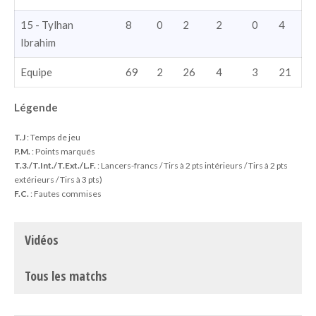
15 - Tylhan
8
0
2
2
0
4
Ibrahim
Equipe
69
2
26
4
3
21
Légende
T.J
: Temps de jeu
P.M.
: Points marqués
T.3./T.Int./T.Ext./L.F.
: Lancers-francs / Tirs à 2 pts intérieurs / Tirs à 2 pts
extérieurs / Tirs à 3 pts)
F.C.
: Fautes commises
Vidéos
Tous les matchs