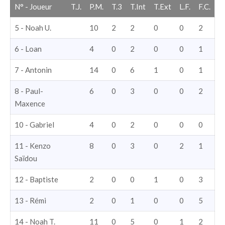
N° - Joueur
T.J.
P.M.
T.3
T.Int
T.Ext
L.F.
F.C.
5 - Noah U.
10
2
2
0
0
2
6 - Loan
4
0
2
0
0
1
7 - Antonin
14
0
6
1
0
1
8 - Paul-
6
0
3
0
0
2
Maxence
10 - Gabriel
4
0
2
0
0
0
11 - Kenzo
8
0
3
0
2
1
Saïdou
12 - Baptiste
2
0
0
1
0
3
13 - Rémi
2
0
1
0
0
5
14 - Noah T.
11
0
5
0
1
2