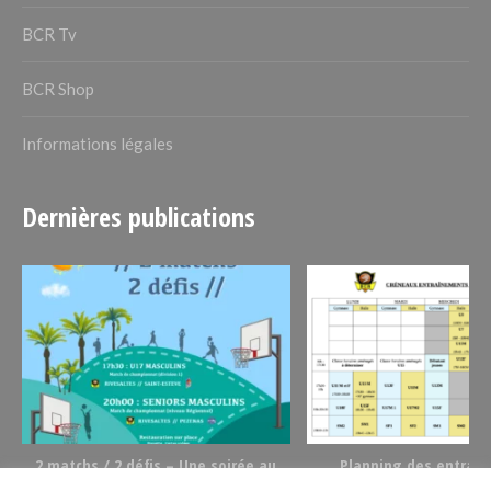
BCR Tv
BCR Shop
Informations légales
Dernières publications
t
2 matchs / 2 défis – Une soirée au
Planning des entrai
basket le 02/12/23
2023/2024