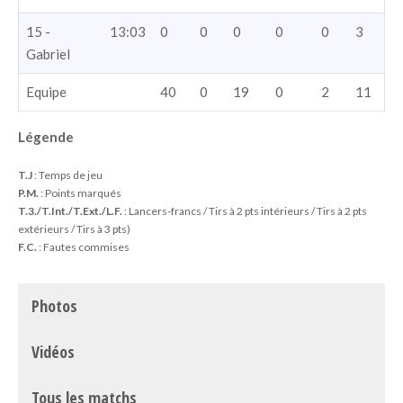
15 -
13:03
0
0
0
0
0
3
Gabriel
Equipe
40
0
19
0
2
11
Légende
T.J
: Temps de jeu
P.M.
: Points marqués
T.3./T.Int./T.Ext./L.F.
: Lancers-francs / Tirs à 2 pts intérieurs / Tirs à 2 pts
extérieurs / Tirs à 3 pts)
F.C.
: Fautes commises
Photos
Vidéos
Tous les matchs