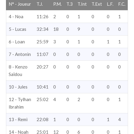
N° - Joueur
T.J.
P.M.
T.3
T.Int
T.Ext
L.F.
F.C.
4 - Noa
11:26
2
0
1
0
0
1
5 - Lucas
32:34
18
0
9
0
0
0
6 - Loan
25:59
3
0
1
0
1
1
7 - Antonin
11:07
0
0
0
0
0
0
8 - Kenzo
20:27
0
0
0
0
0
0
Saïdou
10 - Jules
10:41
0
0
0
0
0
0
12 - Tylhan
25:02
4
0
2
0
0
1
Ibrahim
13 - Remi
22:08
1
0
0
0
1
4
14 - Noah
25:01
12
0
6
0
0
1