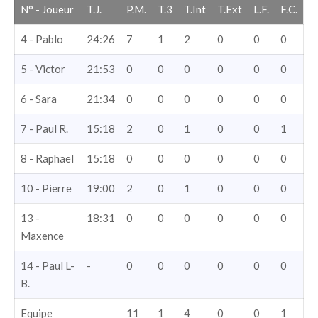
N° - Joueur
T.J.
P.M.
T.3
T.Int
T.Ext
L.F.
F.C.
4 - Pablo
24:26
7
1
2
0
0
0
5 - Victor
21:53
0
0
0
0
0
0
6 - Sara
21:34
0
0
0
0
0
0
7 - Paul R.
15:18
2
0
1
0
0
1
8 - Raphael
15:18
0
0
0
0
0
0
10 - Pierre
19:00
2
0
1
0
0
0
13 -
18:31
0
0
0
0
0
0
Maxence
14 - Paul L-
-
0
0
0
0
0
0
B.
Equipe
11
1
4
0
0
1