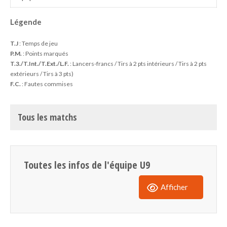
Légende
T.J
: Temps de jeu
P.M.
: Points marqués
T.3./T.Int./T.Ext./L.F.
: Lancers-francs / Tirs à 2 pts intérieurs / Tirs à 2 pts
extérieurs / Tirs à 3 pts)
F.C.
: Fautes commises
Tous les matchs
Toutes les infos de l'équipe U9
Afficher