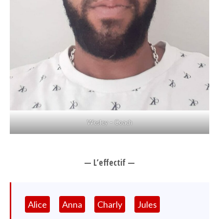
Wesley – Coach
— L’effectif —
Alice
Anna
Charly
Jules