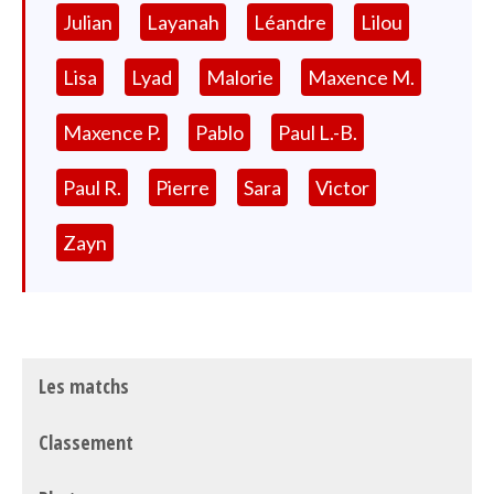
Julian
Layanah
Léandre
Lilou
Lisa
Lyad
Malorie
Maxence M.
Maxence P.
Pablo
Paul L.-B.
Paul R.
Pierre
Sara
Victor
Zayn
Les matchs
Classement