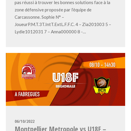
pas réussi à trouver les bonnes solutions face à la
zone défensive proposée par l’équipe de
Carcassonne. Sophie N° –
JoueurP.M.T.3T.IntT.ExtL.F.F.C. 4 – Zia201003 5 –
Lydie1012031 7 – Anna000000 8 -…
06/10/2022
Montpellier Metropole vs U18F –