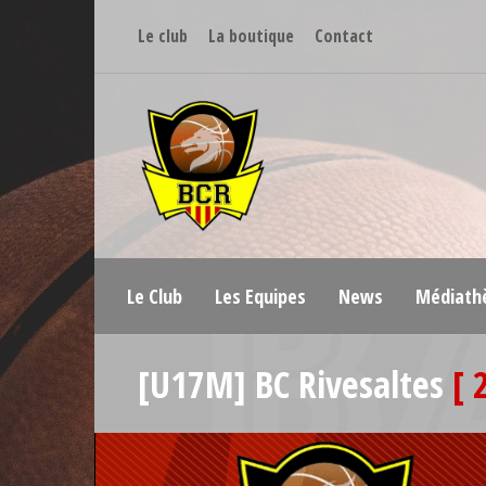
Le club
La boutique
Contact
Le Club
Les Equipes
News
Médiath
[U17M] BC Rivesaltes
[ 