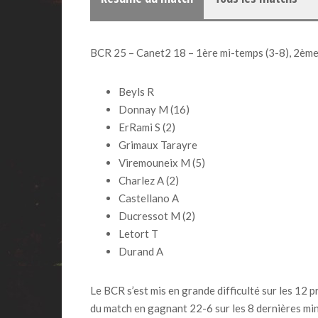
BCR 25 – Canet2 18
– 1ère mi-temps
(3-8), 2èm
Beyls R
Donnay M (16)
ErRami S (2)
Grimaux Tarayre
Viremouneix M (5)
Charlez A (2)
Castellano A
Ducressot M (2)
Letort T
Durand A
Le BCR s’est mis en grande difficulté sur les 12 
du match en gagnant 22-6 sur les 8 dernières min