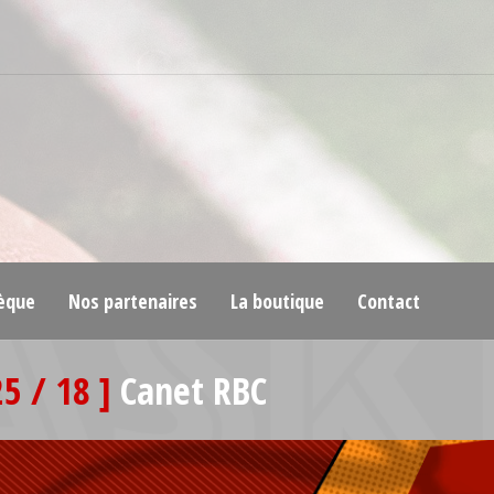
èque
Nos partenaires
La boutique
Contact
25 / 18 ]
Canet RBC