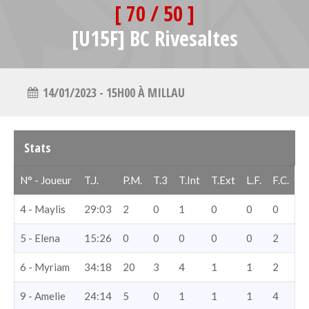
[ 70 / 50 ]
[U15F] BC Rivesaltes
14/01/2023 - 15H00 À MILLAU
Stats
N° - Joueur
T.J.
P.M.
T.3
T.Int
T.Ext
L.F.
F.C.
4 - Maylis
29:03
2
0
1
0
0
0
5 - Elena
15:26
0
0
0
0
0
2
6 - Myriam
34:18
20
3
4
1
1
2
9 - Amelie
24:14
5
0
1
1
1
4