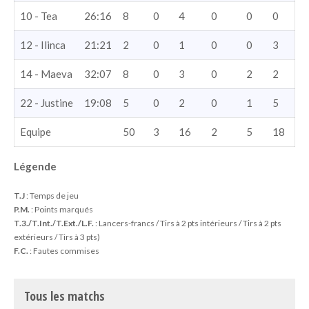
10 - Tea
26:16
8
0
4
0
0
0
12 - Ilinca
21:21
2
0
1
0
0
3
14 - Maeva
32:07
8
0
3
0
2
2
22 - Justine
19:08
5
0
2
0
1
5
Equipe
50
3
16
2
5
18
Légende
T.J
: Temps de jeu
P.M.
: Points marqués
T.3./T.Int./T.Ext./L.F.
: Lancers-francs / Tirs à 2 pts intérieurs / Tirs à 2 pts
extérieurs / Tirs à 3 pts)
F.C.
: Fautes commises
Tous les matchs