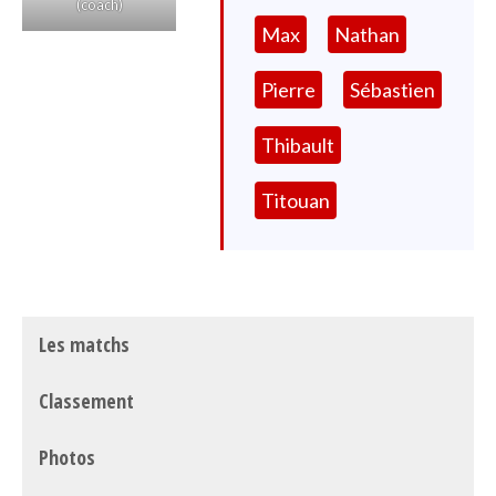
(coach)
Max
Nathan
Pierre
Sébastien
Thibault
Titouan
Les matchs
Classement
Photos