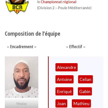
le
Championnat régional
(Division 2 – Poule Méditerranée)
Composition de l’équipe
– Encadrement –
– Effectif –
Alexandre
Antoine
Celian
Enriqué
Gabin
Joan
Mathieu
Wesley