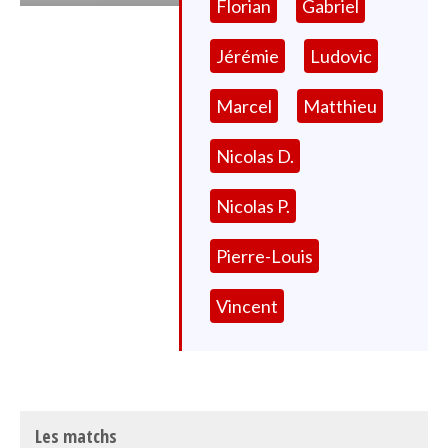
Florian
Gabriel
Jérémie
Ludovic
Marcel
Matthieu
Nicolas D.
Nicolas P.
Pierre-Louis
Vincent
Les matchs