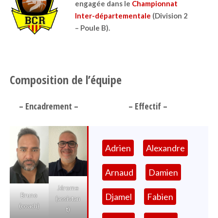
engagée dans le
Championnat
Inter-départementale
(Division 2
– Poule B).
Composition de l’équipe
– Encadrement –
– Effectif –
Adrien
Alexandre
Arnaud
Damien
Jérome
Bruno
Djamel
Fabien
(assistan
(coach)
t)