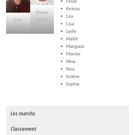
Feiza
Keinza
Wesley
Léa
(coach)
Cyril
Lisa
(coach)
Lydie
Maïté
Margaux
Marine
Nina
Noa
Solène
Sophie
Les matchs
Classement